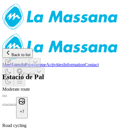
Back to list
Map
Agenda
Copy link
Programme
Activities
Information
Contact
English
Estació de Pal
Moderate route
+
7
Road cycling