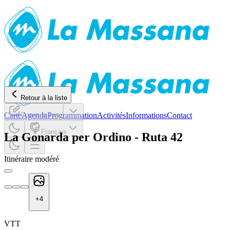
Retour à la liste
Carte
Copier le lien
Agenda
Programmation
Activités
Informations
Contact
Français
La Gonarda per Ordino - Ruta 42
Itinéraire modéré
+
4
VTT