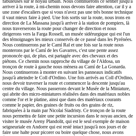
fabuleuses sur le noyau urbain. Nous continuerons ce sentier jusqu'à
arriver à la route, à mi-chemin nous devons faire attention, car il y a
une zone d'escaliers que si vous n'avez pas une très bonne technique
il vaut mieux faire à pied. Une fois sortis sur la route, nous irons en
direction de La Massana jusqu'à arriver à la station de pompiers, là
nous traverserons la route pour changer de direction et nous
dirigerons vers la Farga Rossell, un musée sidérurgique qui est l'un
des témoignages les mieux conservés de ce passé dans les Pyrénées.
Nous continuerons par le Camí Ral et une fois sur la route nous
monterons par le Camí de les Gavarres, c'est une pente assez
prononcée qui, de plus, est partagée avec des chevaux et des
piétons. Ce chemin nous rapproche du village de l'Aldosa, un
tronçon de route à gauche nous mènera au Camí de La Gonarda.
Nous continuerons à monter en suivant les panneaux indicatifs
jusqu'à atteindre le Coll d'Ordino. Une fois arrivés au Coll d'Ordino,
nous devoir traverser la route et commencer la descente jusqu'au
centre du village. Nous passerons devant le Musée de la Miniature,
qui abrite des micro-miniatures réalisées dans des matériaux nobles
comme l'or et le platine, ainsi que dans des matériaux courants
comme le papier, des graines de fruits ou des grains de riz,
fabriquées à la main par Nicolai Siadristy. Ce tronçon de la route
nous permettra de faire une petite incursion dans le noyau ancien, de
visiter le musée Areny Plandolit, qui est le seul exemple de maison
seigneuriale en Andorre qui est resté intact jusqu'à nos jours et de
faire une halte pour picorer ou boire quelque chose, nous avons