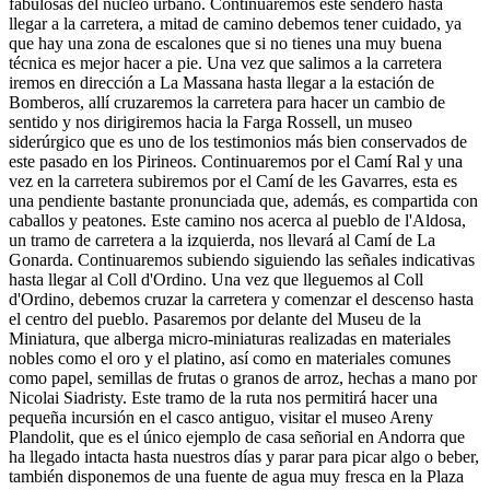
fabulosas del núcleo urbano. Continuaremos este sendero hasta
llegar a la carretera, a mitad de camino debemos tener cuidado, ya
que hay una zona de escalones que si no tienes una muy buena
técnica es mejor hacer a pie. Una vez que salimos a la carretera
iremos en dirección a La Massana hasta llegar a la estación de
Bomberos, allí cruzaremos la carretera para hacer un cambio de
sentido y nos dirigiremos hacia la Farga Rossell, un museo
siderúrgico que es uno de los testimonios más bien conservados de
este pasado en los Pirineos. Continuaremos por el Camí Ral y una
vez en la carretera subiremos por el Camí de les Gavarres, esta es
una pendiente bastante pronunciada que, además, es compartida con
caballos y peatones. Este camino nos acerca al pueblo de l'Aldosa,
un tramo de carretera a la izquierda, nos llevará al Camí de La
Gonarda. Continuaremos subiendo siguiendo las señales indicativas
hasta llegar al Coll d'Ordino. Una vez que lleguemos al Coll
d'Ordino, debemos cruzar la carretera y comenzar el descenso hasta
el centro del pueblo. Pasaremos por delante del Museu de la
Miniatura, que alberga micro-miniaturas realizadas en materiales
nobles como el oro y el platino, así como en materiales comunes
como papel, semillas de frutas o granos de arroz, hechas a mano por
Nicolai Siadristy. Este tramo de la ruta nos permitirá hacer una
pequeña incursión en el casco antiguo, visitar el museo Areny
Plandolit, que es el único ejemplo de casa señorial en Andorra que
ha llegado intacta hasta nuestros días y parar para picar algo o beber,
también disponemos de una fuente de agua muy fresca en la Plaza