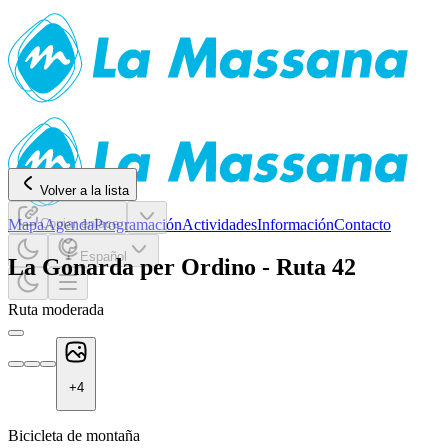
Volver a la lista
Mapa
Copiar enlace
Agenda
Programación
Actividades
Información
Contacto
Español
La Gonarda per Ordino - Ruta 42
Ruta moderada
+
4
Bicicleta de montaña