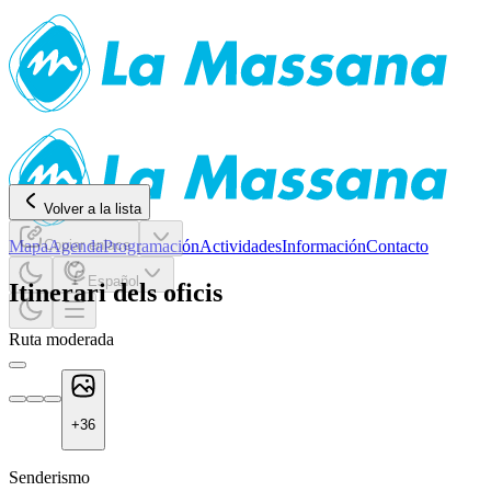
Volver a la lista
Mapa
Copiar enlace
Agenda
Programación
Actividades
Información
Contacto
Español
Itinerari dels oficis
Ruta moderada
+
36
Senderismo