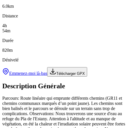
6.0
km
Distance
4
h
54
m
Durée
820
m
Dénivelé
Emmenez-moi là-bas
Télécharger GPX
Description Générale
Parcours: Route linéaire qui emprunte différents chemins (GR11 et
chemins communaux marqués d’un point jaune). Les chemins sont
bien balisés et le parcours se déroule sur un terrain sans trop de
complications. Observations: Nous trouverons une source d'eau au
refuge du Pla de l'Estany. Attention à l'altitude et au manque de
végétation, en été la chaleur et l'irradiation solaire peuvent être fortes