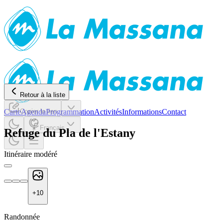
Retour à la liste
Carte
Copier le lien
Agenda
Programmation
Activités
Informations
Contact
Français
Refuge du Pla de l'Estany
Itinéraire modéré
+
10
Randonnée