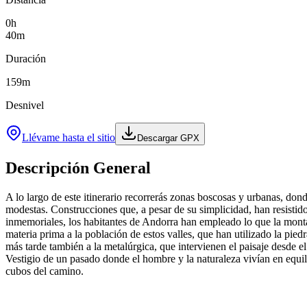
0
h
40
m
Duración
159
m
Desnivel
Llévame hasta el sitio
Descargar GPX
Descripción General
A lo largo de este itinerario recorrerás zonas boscosas y urbanas, don
modestas. Construcciones que, a pesar de su simplicidad, han resistido
inmemoriales, los habitantes de Andorra han empleado lo que la monta
materia prima a la población de estos valles, que han utilizado la pied
más tarde también a la metalúrgica, que intervienen el paisaje desde e
Vestigio de un pasado donde el hombre y la naturaleza vivían en equil
cubos del camino.