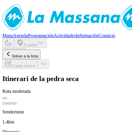
Mapa
Agenda
Programación
Actividades
Información
Contacto
Español
Volver a la lista
Copiar enlace
Itinerari de la pedra seca
Ruta moderada
Senderismo
1.4
km
Distancia