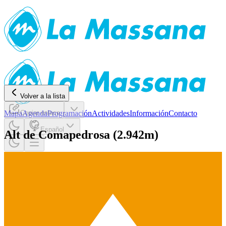
Volver a la lista
Mapa
Copiar enlace
Agenda
Programación
Actividades
Información
Contacto
Español
Alt de Comapedrosa (2.942m)