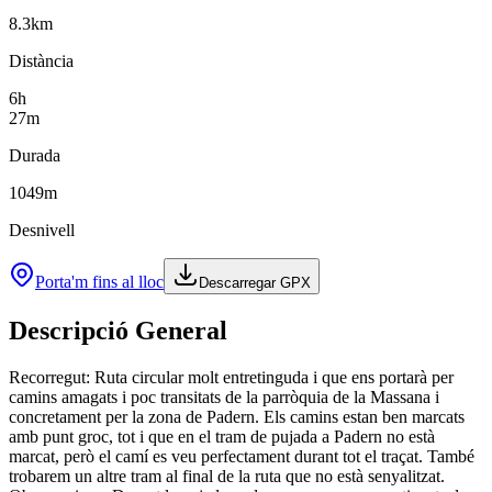
8.3
km
Distància
6
h
27
m
Durada
1049
m
Desnivell
Porta'm fins al lloc
Descarregar GPX
Descripció General
Recorregut: Ruta circular molt entretinguda i que ens portarà per
camins amagats i poc transitats de la parròquia de la Massana i
concretament per la zona de Padern. Els camins estan ben marcats
amb punt groc, tot i que en el tram de pujada a Padern no està
marcat, però el camí es veu perfectament durant tot el traçat. També
trobarem un altre tram al final de la ruta que no està senyalitzat.