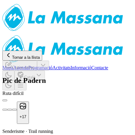
Tornar a la llista
Mapa
Copiar enllaç
Agenda
Programació
Activitats
Informació
Contacte
Català
Pic de Padern
Ruta difícil
+
17
Senderisme
·
Trail running