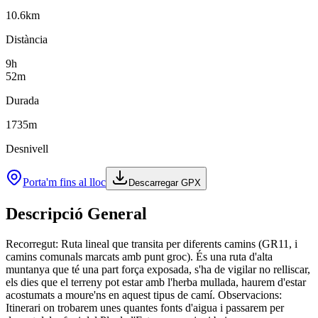
10.6
km
Distància
9
h
52
m
Durada
1735
m
Desnivell
Porta'm fins al lloc
Descarregar GPX
Descripció General
Recorregut: Ruta lineal que transita per diferents camins (GR11, i
camins comunals marcats amb punt groc). És una ruta d'alta
muntanya que té una part força exposada, s'ha de vigilar no relliscar,
els dies que el terreny pot estar amb l'herba mullada, haurem d'estar
acostumats a moure'ns en aquest tipus de camí. Observacions:
Itinerari on trobarem unes quantes fonts d'aigua i passarem per