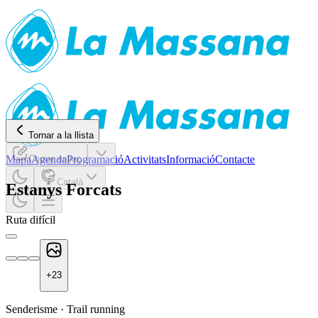
Tornar a la llista
Mapa
Copiar enllaç
Agenda
Programació
Activitats
Informació
Contacte
Català
Estanys Forcats
Ruta difícil
+
23
Senderisme
·
Trail running