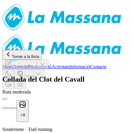
Tornar a la llista
Mapa
Copiar enllaç
Agenda
Programació
Activitats
Informació
Contacte
Català
Collada del Clot del Cavall
Ruta moderada
+
9
Senderisme
·
Trail running