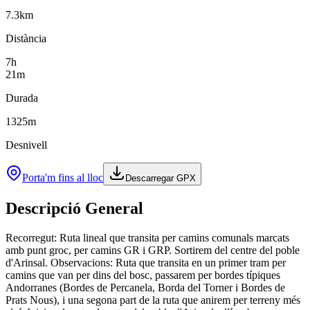
7.3
km
Distància
7
h
21
m
Durada
1325
m
Desnivell
Porta'm fins al lloc
Descarregar GPX
Descripció General
Recorregut: Ruta lineal que transita per camins comunals marcats
amb punt groc, per camins GR i GRP. Sortirem del centre del poble
d'Arinsal. Observacions: Ruta que transita en un primer tram per
camins que van per dins del bosc, passarem per bordes típiques
Andorranes (Bordes de Percanela, Borda del Torner i Bordes de
Prats Nous), i una segona part de la ruta que anirem per terreny més