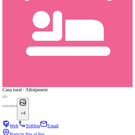
Casa rural · Allotjament
+
4
Web
Telèfon
Email
Porta'm fins al lloc