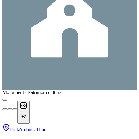
Monument · Patrimoni cultural
+
2
Porta'm fins al lloc