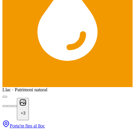
Llac · Patrimoni natural
+
3
Porta'm fins al lloc