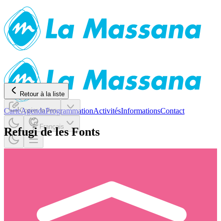
Retour à la liste
Carte
Copier le lien
Agenda
Programmation
Activités
Informations
Contact
Français
Refugi de les Fonts