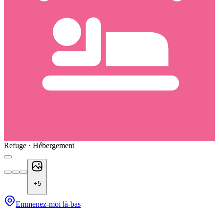
Refuge · Hébergement
+
5
Emmenez-moi là-bas