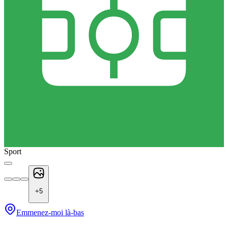
Sport
+
5
Emmenez-moi là-bas