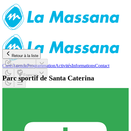
Retour à la liste
Carte
Copier le lien
Agenda
Programmation
Activités
Informations
Contact
Français
Parc sportif de Santa Caterina