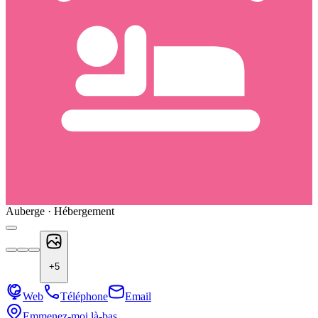
Auberge · Hébergement
+
5
Web
Téléphone
Email
Emmenez-moi là-bas