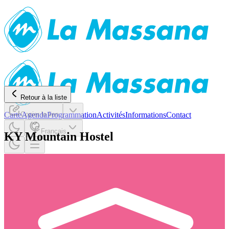
Retour à la liste
Carte
Copier le lien
Agenda
Programmation
Activités
Informations
Contact
Français
KY Mountain Hostel