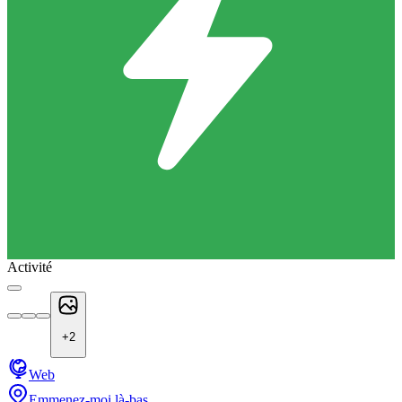
Activité
+
2
Web
Emmenez-moi là-bas