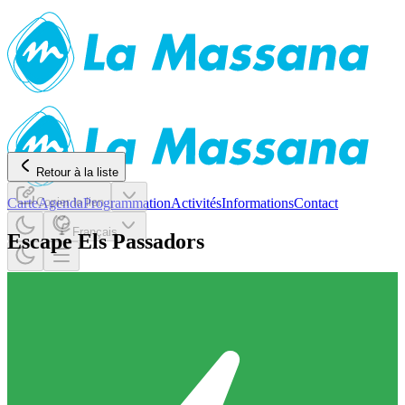
Retour à la liste
Carte
Copier le lien
Agenda
Programmation
Activités
Informations
Contact
Français
Escape Els Passadors