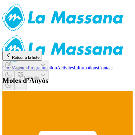
Retour à la liste
Carte
Copier le lien
Agenda
Programmation
Activités
Informations
Contact
Français
Moles d’Anyós