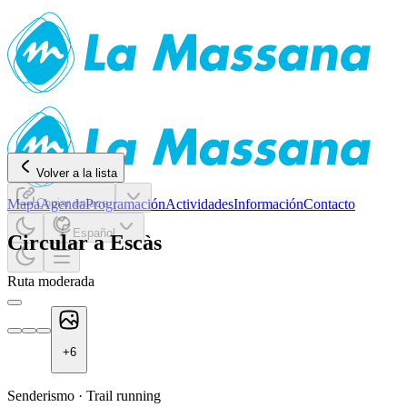
Volver a la lista
Mapa
Copiar enlace
Agenda
Programación
Actividades
Información
Contacto
Español
Circular a Escàs
Ruta moderada
+
6
Senderismo
·
Trail running