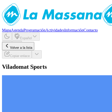
Mapa
Agenda
Programación
Actividades
Información
Contacto
Español
Volver a la lista
Copiar enlace
Viladomat Sports