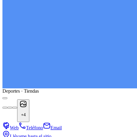
Deportes · Tiendas
+
4
Web
Teléfono
Email
Llévame hasta el sitio