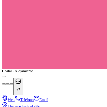
Hostal · Alojamiento
+
7
Web
Teléfono
Email
Llévame hasta el sitio