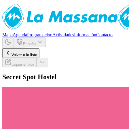
Mapa
Agenda
Programación
Actividades
Información
Contacto
Español
Volver a la lista
Copiar enlace
Secret Spot Hostel