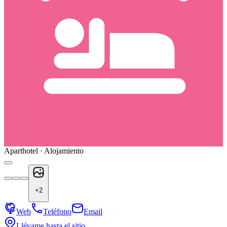
Aparthotel · Alojamiento
+
2
Web
Teléfono
Email
Llévame hasta el sitio