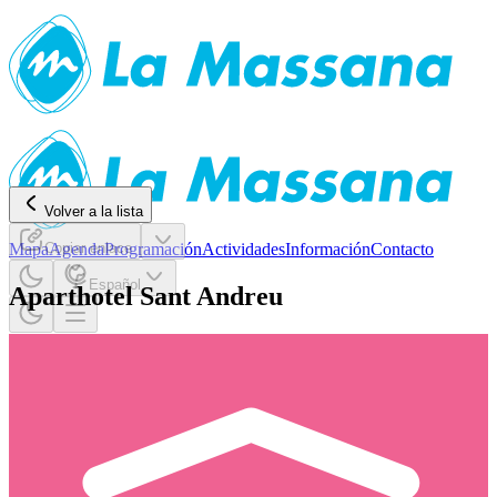
Volver a la lista
Mapa
Copiar enlace
Agenda
Programación
Actividades
Información
Contacto
Español
Aparthotel Sant Andreu