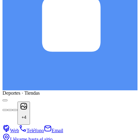
Deportes · Tiendas
+
4
Web
Teléfono
Email
Llévame hasta el sitio