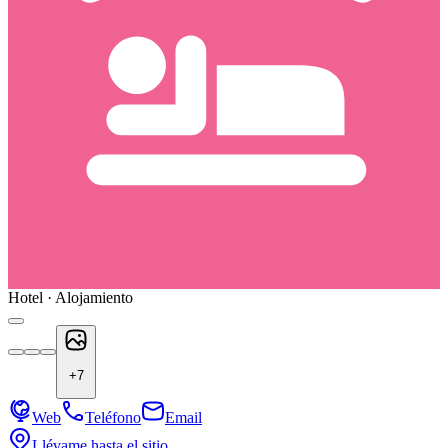
Hotel · Alojamiento
+
7
Web
Teléfono
Email
Llévame hasta el sitio