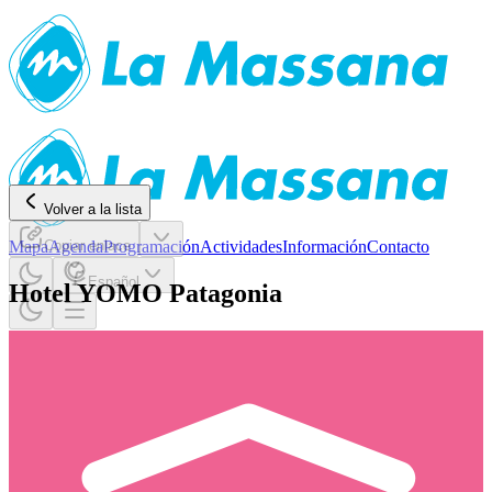
Volver a la lista
Mapa
Copiar enlace
Agenda
Programación
Actividades
Información
Contacto
Español
Hotel YOMO Patagonia