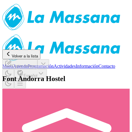
Volver a la lista
Mapa
Copiar enlace
Agenda
Programación
Actividades
Información
Contacto
Español
Font Andorra Hostel