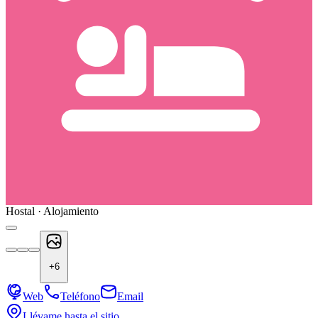
Hostal · Alojamiento
+
6
Web
Teléfono
Email
Llévame hasta el sitio