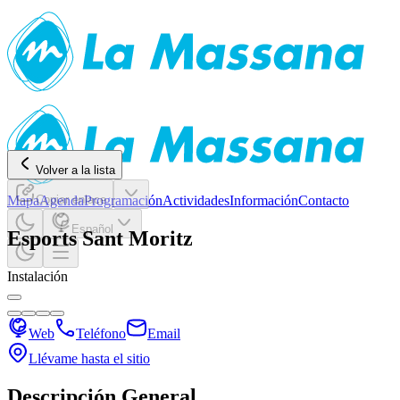
Volver a la lista
Mapa
Copiar enlace
Agenda
Programación
Actividades
Información
Contacto
Español
Esports Sant Moritz
Instalación
Web
Teléfono
Email
Llévame hasta el sitio
Descripción General