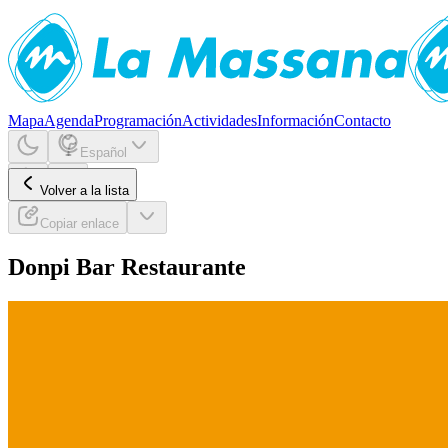
Mapa
Agenda
Programación
Actividades
Información
Contacto
Español
Volver a la lista
Copiar enlace
Donpi Bar Restaurante