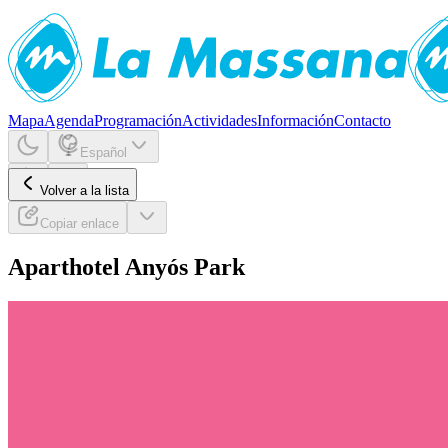
Mapa
Agenda
Programación
Actividades
Información
Contacto
Español
Volver a la lista
Copiar enlace
Aparthotel Anyós Park