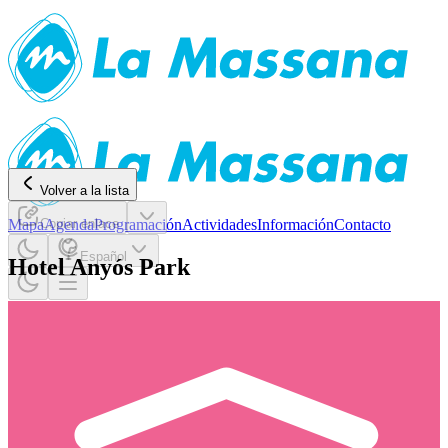
Volver a la lista
Mapa
Copiar enlace
Agenda
Programación
Actividades
Información
Contacto
Español
Hotel Anyós Park