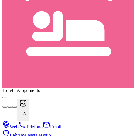
Hotel · Alojamiento
+
3
Web
Teléfono
Email
Llévame hasta el sitio