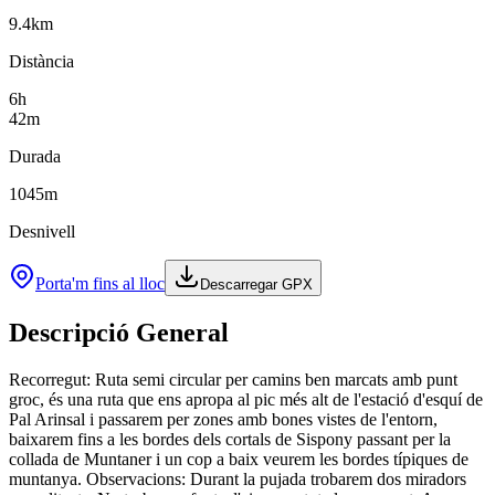
9.4
km
Distància
6
h
42
m
Durada
1045
m
Desnivell
Porta'm fins al lloc
Descarregar GPX
Descripció General
Recorregut: Ruta semi circular per camins ben marcats amb punt
groc, és una ruta que ens apropa al pic més alt de l'estació d'esquí de
Pal Arinsal i passarem per zones amb bones vistes de l'entorn,
baixarem fins a les bordes dels cortals de Sispony passant per la
collada de Muntaner i un cop a baix veurem les bordes típiques de
muntanya. Observacions: Durant la pujada trobarem dos miradors