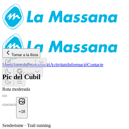
Tornar a la llista
Mapa
Copiar enllaç
Agenda
Programació
Activitats
Informació
Contacte
Català
Pic del Cubil
Ruta moderada
+
18
Senderisme
·
Trail running