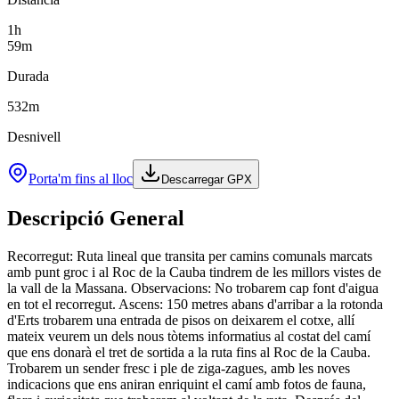
1
h
59
m
Durada
532
m
Desnivell
Porta'm fins al lloc
Descarregar GPX
Descripció General
Recorregut: Ruta lineal que transita per camins comunals marcats
amb punt groc i al Roc de la Cauba tindrem de les millors vistes de
la vall de la Massana. Observacions: No trobarem cap font d'aigua
en tot el recorregut. Ascens: 150 metres abans d'arribar a la rotonda
d'Erts trobarem una entrada de pisos on deixarem el cotxe, allí
mateix veurem un dels nous tòtems informatius al costat del camí
que ens donarà el tret de sortida a la ruta fins al Roc de la Cauba.
Trobarem un sender fresc i ple de ziga-zagues, amb les noves
indicacions que ens aniran enriquint el camí amb fotos de fauna,