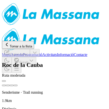
Tornar a la llista
Mapa
Copiar enllaç
Agenda
Programació
Activitats
Informació
Contacte
Català
Roc de la Cauba
Ruta moderada
Senderisme
·
Trail running
1.9
km
Distància