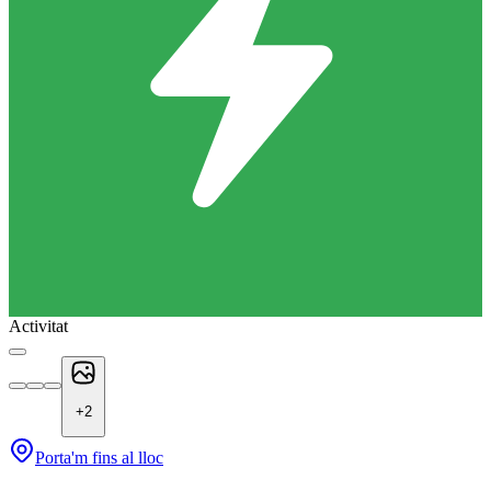
Activitat
+
2
Porta'm fins al lloc