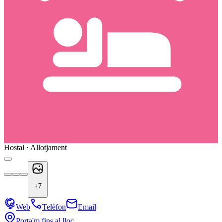
Hostal · Allotjament
+
7
Web
Telèfon
Email
Porta'm fins al lloc