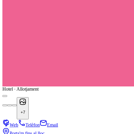
Hotel · Allotjament
+
7
Web
Telèfon
Email
Porta'm fins al lloc