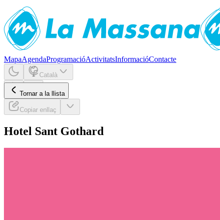
Mapa
Agenda
Programació
Activitats
Informació
Contacte
Català
Tornar a la llista
Copiar enllaç
Hotel Sant Gothard