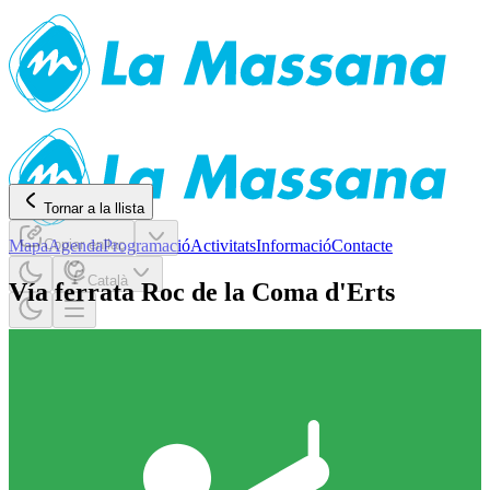
Tornar a la llista
Mapa
Copiar enllaç
Agenda
Programació
Activitats
Informació
Contacte
Català
Vía ferrata Roc de la Coma d'Erts