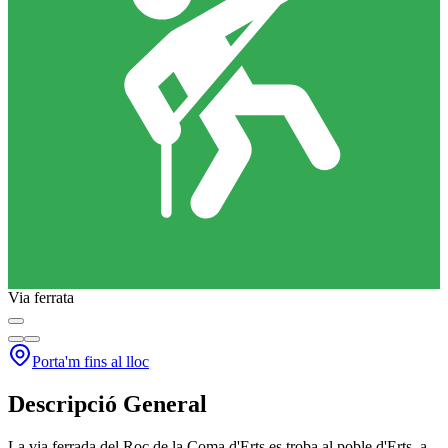
Via ferrata
Porta'm fins al lloc
Descripció General
La via ferrada del Roc de la Coma d'Erts es troba al poble d'Erts, a