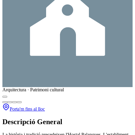
Arquitectura · Patrimoni cultural
Porta'm fins al lloc
Descripció General
La història i tradició precedeixen l'Hostal Palanques. L'establiment