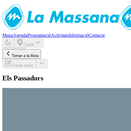
Mapa
Agenda
Programació
Activitats
Informació
Contacte
Català
Tornar a la llista
Copiar enllaç
Els Passadors