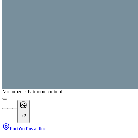
Monument · Patrimoni cultural
+
2
Porta'm fins al lloc