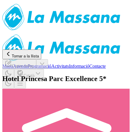
Tornar a la llista
Mapa
Copiar enllaç
Agenda
Programació
Activitats
Informació
Contacte
Català
Hotel Princesa Parc Excellence 5*