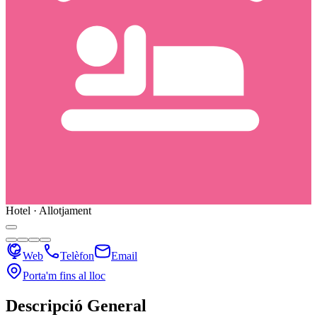
Hotel · Allotjament
Web
Telèfon
Email
Porta'm fins al lloc
Descripció General