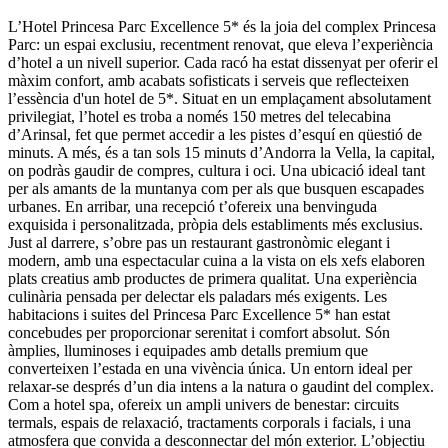
L’Hotel Princesa Parc Excellence 5* és la joia del complex Princesa
Parc: un espai exclusiu, recentment renovat, que eleva l’experiència
d’hotel a un nivell superior. Cada racó ha estat dissenyat per oferir el
màxim confort, amb acabats sofisticats i serveis que reflecteixen
l’essència d'un hotel de 5*. Situat en un emplaçament absolutament
privilegiat, l’hotel es troba a només 150 metres del telecabina
d’Arinsal, fet que permet accedir a les pistes d’esquí en qüestió de
minuts. A més, és a tan sols 15 minuts d’Andorra la Vella, la capital,
on podràs gaudir de compres, cultura i oci. Una ubicació ideal tant
per als amants de la muntanya com per als que busquen escapades
urbanes. En arribar, una recepció t’ofereix una benvinguda
exquisida i personalitzada, pròpia dels establiments més exclusius.
Just al darrere, s’obre pas un restaurant gastronòmic elegant i
modern, amb una espectacular cuina a la vista on els xefs elaboren
plats creatius amb productes de primera qualitat. Una experiència
culinària pensada per delectar els paladars més exigents. Les
habitacions i suites del Princesa Parc Excellence 5* han estat
concebudes per proporcionar serenitat i comfort absolut. Són
àmplies, lluminoses i equipades amb detalls premium que
converteixen l’estada en una vivència única. Un entorn ideal per
relaxar-se després d’un dia intens a la natura o gaudint del complex.
Com a hotel spa, ofereix un ampli univers de benestar: circuits
termals, espais de relaxació, tractaments corporals i facials, i una
atmosfera que convida a desconnectar del món exterior. L’objectiu