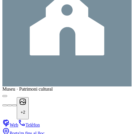
Museu · Patrimoni cultural
+
2
Web
Telèfon
Porta'm fins al lloc