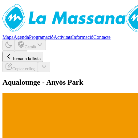
Mapa
Agenda
Programació
Activitats
Informació
Contacte
Català
Tornar a la llista
Copiar enllaç
Aqualounge - Anyós Park