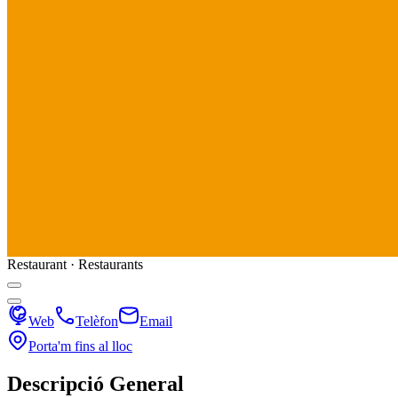
Restaurant · Restaurants
Web
Telèfon
Email
Porta'm fins al lloc
Descripció General