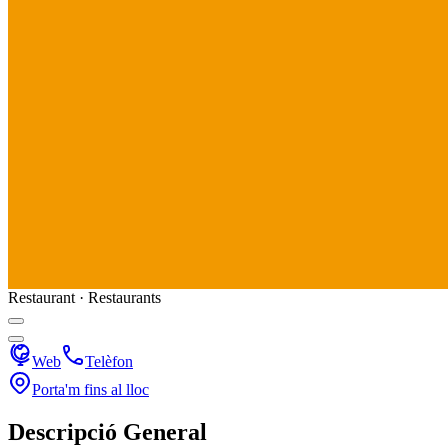
Restaurant · Restaurants
Web
Telèfon
Porta'm fins al lloc
Descripció General