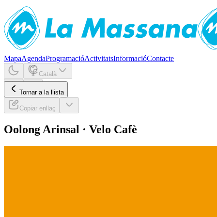
Mapa
Agenda
Programació
Activitats
Informació
Contacte
Català
Tornar a la llista
Copiar enllaç
Oolong Arinsal · Velo Cafè