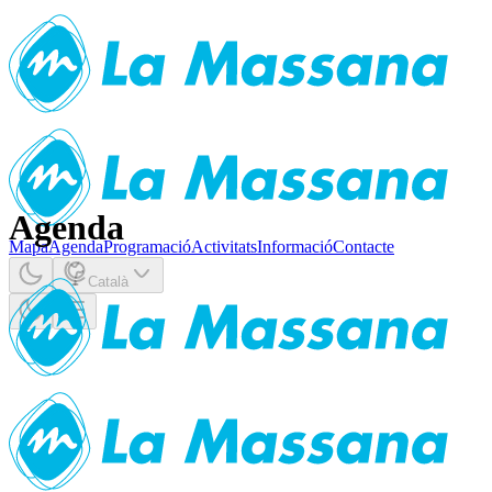
Agenda
Mapa
Agenda
Programació
Activitats
Informació
Contacte
Català