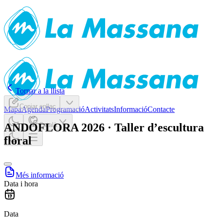
Tornar a la llista
Copiar enllaç
Mapa
Agenda
Programació
Activitats
Informació
Contacte
ANDOFLORA 2026 · Taller d’escultura
Català
floral
Més informació
Data i hora
Data