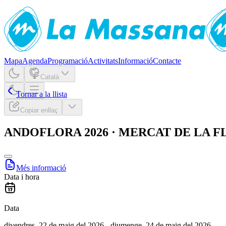
Mapa
Agenda
Programació
Activitats
Informació
Contacte
Català
Tornar a la llista
Copiar enllaç
ANDOFLORA 2026 · MERCAT DE LA FLOR 
Més informació
Data i hora
Data
divendres, 22 de maig del 2026 - diumenge, 24 de maig del 2026