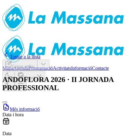
Tornar a la llista
Copiar enllaç
Mapa
Agenda
Programació
Activitats
Informació
Contacte
ANDOFLORA 2026 · II JORNADA
Català
PROFESSIONAL
Més informació
Data i hora
Data