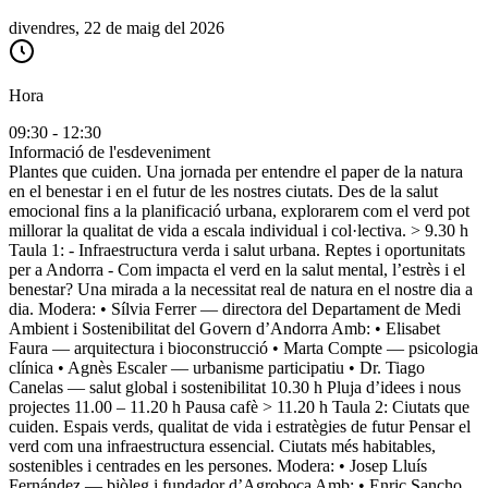
divendres, 22 de maig del 2026
Hora
09:30 - 12:30
Informació de l'esdeveniment
Plantes que cuiden. Una jornada per entendre el paper de la natura
en el benestar i en el futur de les nostres ciutats. Des de la salut
emocional fins a la planificació urbana, explorarem com el verd pot
millorar la qualitat de vida a escala individual i col·lectiva. > 9.30 h
Taula 1: - Infraestructura verda i salut urbana. Reptes i oportunitats
per a Andorra - Com impacta el verd en la salut mental, l’estrès i el
benestar? Una mirada a la necessitat real de natura en el nostre dia a
dia. Modera: • Sílvia Ferrer — directora del Departament de Medi
Ambient i Sostenibilitat del Govern d’Andorra Amb: • Elisabet
Faura — arquitectura i bioconstrucció • Marta Compte — psicologia
clínica • Agnès Escaler — urbanisme participatiu • Dr. Tiago
Canelas — salut global i sostenibilitat 10.30 h Pluja d’idees i nous
projectes 11.00 – 11.20 h Pausa cafè > 11.20 h Taula 2: Ciutats que
cuiden. Espais verds, qualitat de vida i estratègies de futur Pensar el
verd com una infraestructura essencial. Ciutats més habitables,
sostenibles i centrades en les persones. Modera: • Josep Lluís
Fernández — biòleg i fundador d’Agroboca Amb: • Enric Sancho