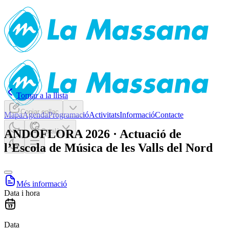
Tornar a la llista
Copiar enllaç
Mapa
Agenda
Programació
Activitats
Informació
Contacte
ANDOFLORA 2026 · Actuació de
Català
l’Escola de Música de les Valls del Nord
Més informació
Data i hora
Data