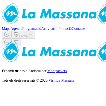
Mapa
Agenda
Programació
Activitats
Informació
Contacte
Català
Fet amb ❤️ des d'Andorra per
Montpackers
Tots els drets reservats
©
2026
Visit La Massana